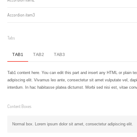
Accordion item3
Tabs
TAB1
TAB2
TAB3
Tab1 content here. You can edit this part and insert any HTML or plain tex
adipiscing elit. Vivamus leo ante, consectetur sit amet vulputate vel, da
interdum. In hac habitasse platea dictumst. Morbi sed nisi est, vitae conva
Content Boxes
Normal box. Lorem ipsum dolor sit amet, consectetur adipiscing elit.