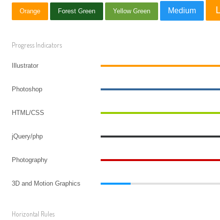
Medium
Orange
Forest Green
Yellow Green
Progress Indicators
Illustrator
Photoshop
HTML/CSS
jQuery/php
Photography
3D and Motion Graphics
Horizontal Rules